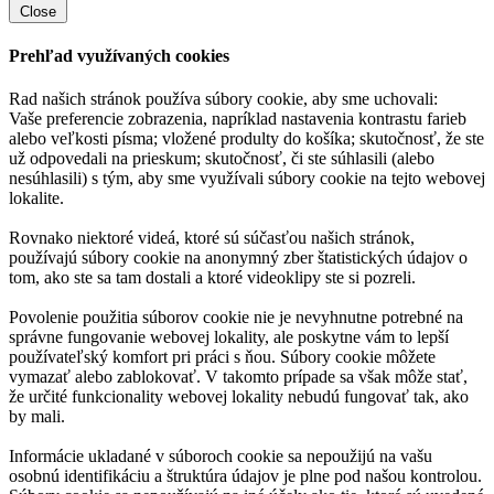
Close
Prehľad využívaných cookies
Rad našich stránok používa súbory cookie, aby sme uchovali:
Vaše preferencie zobrazenia, napríklad nastavenia kontrastu farieb
alebo veľkosti písma; vložené produlty do košíka; skutočnosť, že ste
už odpovedali na prieskum; skutočnosť, či ste súhlasili (alebo
nesúhlasili) s tým, aby sme využívali súbory cookie na tejto webovej
lokalite.
Rovnako niektoré videá, ktoré sú súčasťou našich stránok,
používajú súbory cookie na anonymný zber štatistických údajov o
tom, ako ste sa tam dostali a ktoré videoklipy ste si pozreli.
Povolenie použitia súborov cookie nie je nevyhnutne potrebné na
správne fungovanie webovej lokality, ale poskytne vám to lepší
používateľský komfort pri práci s ňou. Súbory cookie môžete
vymazať alebo zablokovať. V takomto prípade sa však môže stať,
že určité funkcionality webovej lokality nebudú fungovať tak, ako
by mali.
Informácie ukladané v súboroch cookie sa nepoužijú na vašu
osobnú identifikáciu a štruktúra údajov je plne pod našou kontrolou.