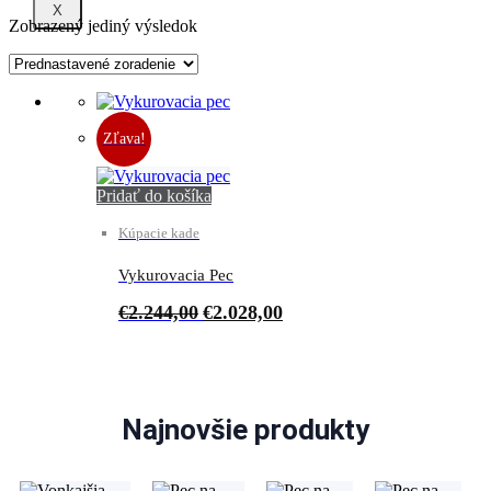
X
Zobrazený jediný výsledok
Zľava!
Pridať do košíka
Kúpacie kade
Vykurovacia Pec
Original
Current
€
2.244,00
€
2.028,00
price
price
was:
is:
€2.244,00.
€2.028,00.
Najnovšie produkty