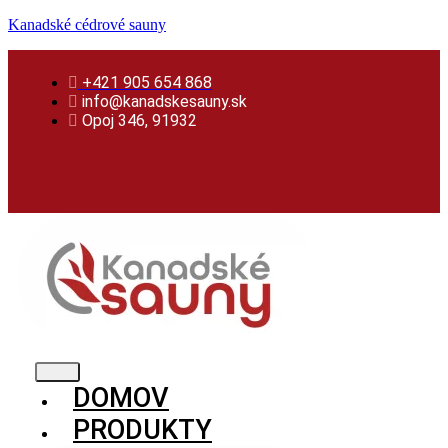
Preskočiť
Skip
Preskočiť
Kanadské cédrové sauny
na
to
na
obsah
content
obsah
+421 905 654 868
info@kanadskesauny.sk
Opoj 346, 91932
DOMOV
PRODUKTY