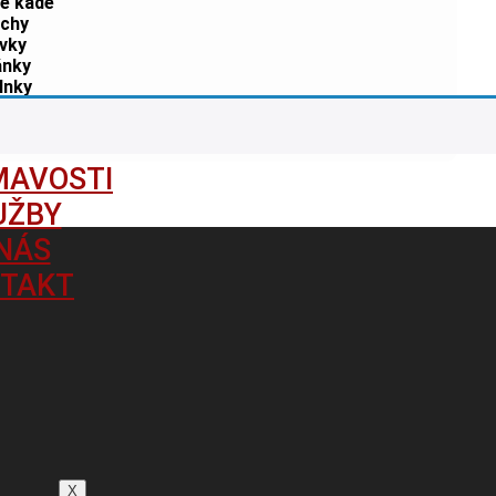
e kade
chy
ivky
ánky
lnky
ukty
rada
MAVOSTI
UŽBY
NÁS
TAKT
X