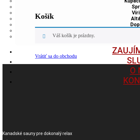
Kúpaci
Spr
Vír
Košík
Alt
Dop
Prod
Váš košík je prázdny.
Záh
ZAUJÍ
Vrátiť sa do obchodu
SL
O 
KON
Kanadské sauny pre dokonalý relax