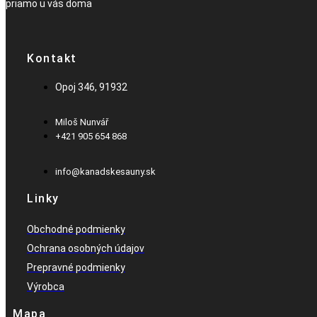
priamo u vás doma
Kontakt
Opoj 346, 91932
Miloš Nunvář
+421 905 654 868​
info@kanadskesauny.sk
Linky
Obchodné podmienky
Ochrana osobných údajov
Prepravné podmienky
Výrobca
Mapa