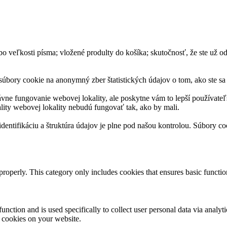
bo veľkosti písma; vložené produlty do košíka; skutočnosť, že ste už odp
úbory cookie na anonymný zber štatistických údajov o tom, ako ste sa ta
ávne fungovanie webovej lokality, ale poskytne vám to lepší používate
lity webovej lokality nebudú fungovať tak, ako by mali.
entifikáciu a štruktúra údajov je plne pod našou kontrolou. Súbory coo
properly. This category only includes cookies that ensures basic functio
function and is used specifically to collect user personal data via anal
e cookies on your website.