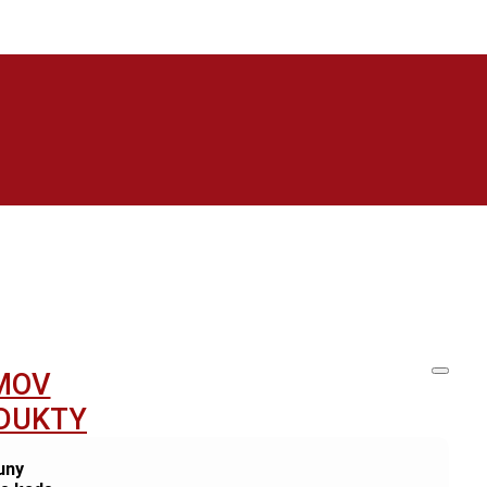
MOV
DUKTY
uny