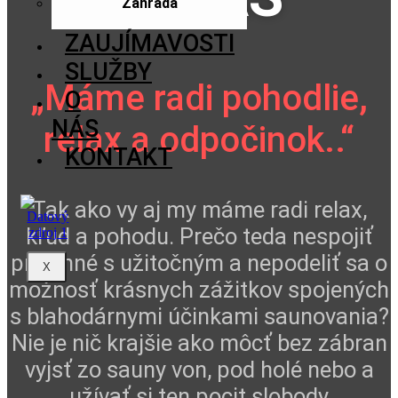
Záhrada
ZAUJÍMAVOSTI
SLUŽBY
„Máme radi pohodlie,
O
NÁS
relax a odpočinok..“
KONTAKT
Tak ako vy aj my máme radi relax,
kľud a pohodu. Prečo teda nespojiť
príjemné s užitočným a nepodeliť sa o
X
možnosť krásnych zážitkov spojených
s blahodárnymi účinkami saunovania?
Nie je nič krajšie ako môcť bez zábran
vyjsť zo sauny von, pod holé nebo a
užívať si ten pocit slobody