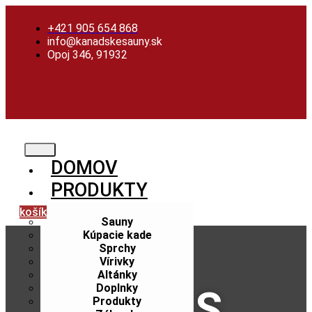
Preskočiť
na
+421 905 654 868
obsah
info@kanadskesauny.sk
Opoj 346, 91932
DOMOV
PRODUKTY
košík
Sauny
Kúpacie kade
Sprchy
Vírivky
Altánky
Doplnky
O NÁS
Produkty