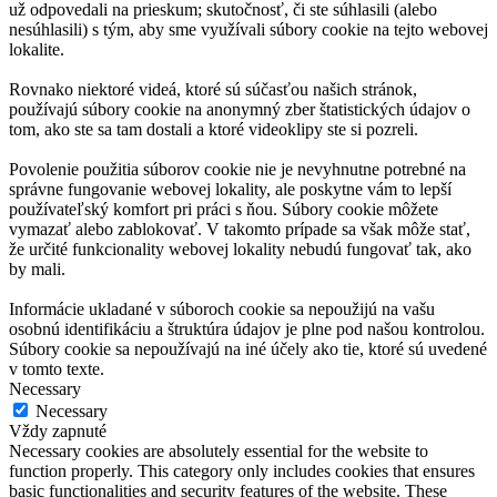
už odpovedali na prieskum; skutočnosť, či ste súhlasili (alebo
nesúhlasili) s tým, aby sme využívali súbory cookie na tejto webovej
lokalite.
Rovnako niektoré videá, ktoré sú súčasťou našich stránok,
používajú súbory cookie na anonymný zber štatistických údajov o
tom, ako ste sa tam dostali a ktoré videoklipy ste si pozreli.
Povolenie použitia súborov cookie nie je nevyhnutne potrebné na
správne fungovanie webovej lokality, ale poskytne vám to lepší
používateľský komfort pri práci s ňou. Súbory cookie môžete
vymazať alebo zablokovať. V takomto prípade sa však môže stať,
že určité funkcionality webovej lokality nebudú fungovať tak, ako
by mali.
Informácie ukladané v súboroch cookie sa nepoužijú na vašu
osobnú identifikáciu a štruktúra údajov je plne pod našou kontrolou.
Súbory cookie sa nepoužívajú na iné účely ako tie, ktoré sú uvedené
v tomto texte.
Necessary
Necessary
Vždy zapnuté
Necessary cookies are absolutely essential for the website to
function properly. This category only includes cookies that ensures
basic functionalities and security features of the website. These