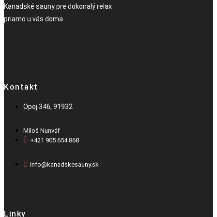
Kanadské sauny pre dokonalý relax
priamo u vás doma
Kontakt
Opoj 346, 91932
Miloš Nunvář
+421 905 654 868​
info@kanadskesauny.sk
Linky