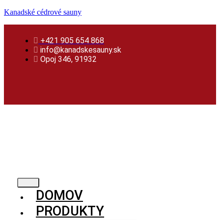
Preskočiť
Skip
Preskočiť
Kanadské cédrové sauny
na
to
na
obsah
content
obsah
+421 905 654 868
info@kanadskesauny.sk
Opoj 346, 91932
DOMOV
PRODUKTY