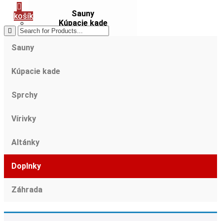
Sauny
košík
Kúpacie kade
Sprchy
Vírivky
Sauny
Altánky
Doplnky
Produkty
Kúpacie kade
Záhrada
Sprchy
ZAUJÍMAVOSTI
SLUŽBY
Vírivky
O
Altánky
NÁS
KONTAKT
Doplnky
Záhrada