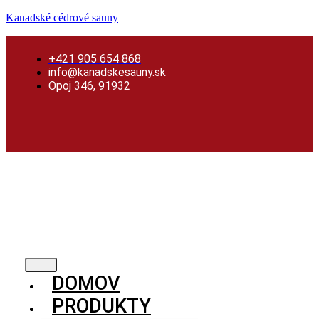
Preskočiť
Skip
Preskočiť
Kanadské cédrové sauny
na
to
na
obsah
content
obsah
+421 905 654 868
info@kanadskesauny.sk
Opoj 346, 91932
DOMOV
PRODUKTY