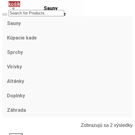
košík
Sauny
Kúpacie kade
Sprchy
Sauny
Vírivky
Altánky
Doplnky
Kúpacie kade
Produkty
Záhrada
Sprchy
ZAUJÍMAVOSTI
Vírivky
SLUŽBY
O
Altánky
NÁS
Doplnky
KONTAKT
Záhrada
Zobrazujú sa 2 výsledky