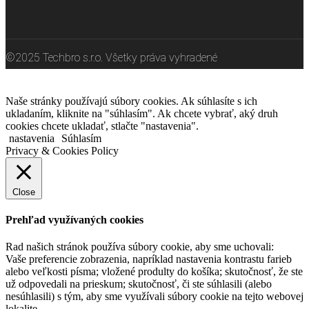
©2025 Techbro s.r.o. Všetky práva vyhradené
Naše stránky používajú súbory cookies. Ak súhlasíte s ich
ukladaním, kliknite na "súhlasím". Ak chcete vybrať, aký druh
cookies chcete ukladať, stlačte "nastavenia".
nastavenia
Súhlasím
Privacy & Cookies Policy
Close
Prehľad využívaných cookies
Rad našich stránok používa súbory cookie, aby sme uchovali:
Vaše preferencie zobrazenia, napríklad nastavenia kontrastu farieb
alebo veľkosti písma; vložené produlty do košíka; skutočnosť, že ste
už odpovedali na prieskum; skutočnosť, či ste súhlasili (alebo
nesúhlasili) s tým, aby sme využívali súbory cookie na tejto webovej
lokalite.