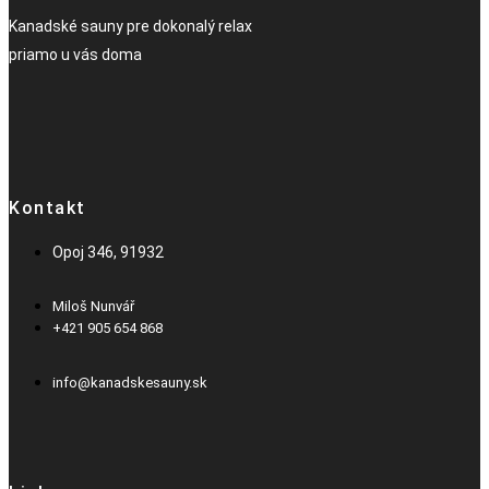
Kanadské sauny pre dokonalý relax
priamo u vás doma
Kontakt
Opoj 346, 91932
Miloš Nunvář
+421 905 654 868​
info@kanadskesauny.sk