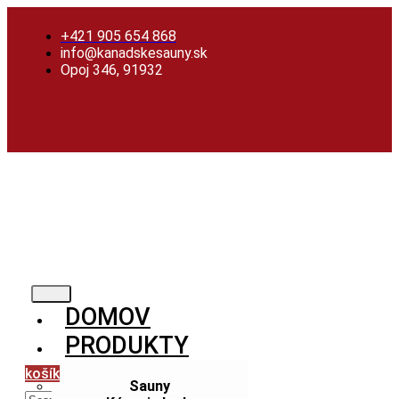
Preskočiť
Skip
Preskočiť
na
to
na
+421 905 654 868
obsah
content
obsah
info@kanadskesauny.sk
Opoj 346, 91932
DOMOV
PRODUKTY
košík
Sauny