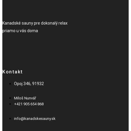
Kanadské sauny pre dokonalý relax
priamo u vás doma
Kontakt
Opoj 346, 91932
Miloš Nunvář
+421 905 654 868​
info@kanadskesauny.sk