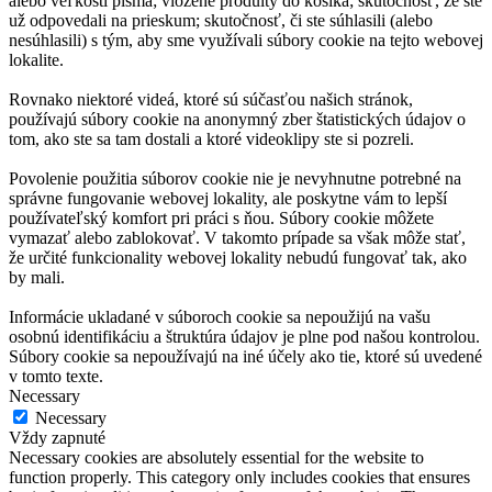
alebo veľkosti písma; vložené produlty do košíka; skutočnosť, že ste
už odpovedali na prieskum; skutočnosť, či ste súhlasili (alebo
nesúhlasili) s tým, aby sme využívali súbory cookie na tejto webovej
lokalite.
Rovnako niektoré videá, ktoré sú súčasťou našich stránok,
používajú súbory cookie na anonymný zber štatistických údajov o
tom, ako ste sa tam dostali a ktoré videoklipy ste si pozreli.
Povolenie použitia súborov cookie nie je nevyhnutne potrebné na
správne fungovanie webovej lokality, ale poskytne vám to lepší
používateľský komfort pri práci s ňou. Súbory cookie môžete
vymazať alebo zablokovať. V takomto prípade sa však môže stať,
že určité funkcionality webovej lokality nebudú fungovať tak, ako
by mali.
Informácie ukladané v súboroch cookie sa nepoužijú na vašu
osobnú identifikáciu a štruktúra údajov je plne pod našou kontrolou.
Súbory cookie sa nepoužívajú na iné účely ako tie, ktoré sú uvedené
v tomto texte.
Necessary
Necessary
Vždy zapnuté
Necessary cookies are absolutely essential for the website to
function properly. This category only includes cookies that ensures