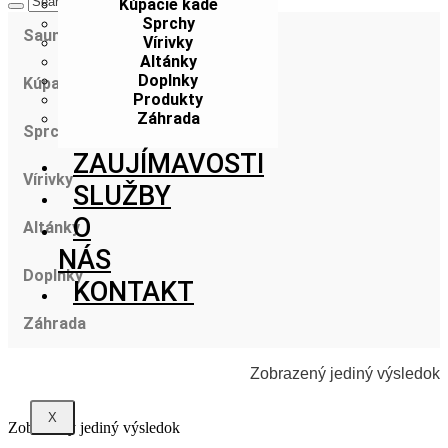
Kúpacie kade
Sprchy
Sauny
Vírivky
Altánky
Doplnky
Kúpacie kade
Produkty
Záhrada
Sprchy
ZAUJÍMAVOSTI
Vírivky
SLUŽBY
O
Altánky
NÁS
Doplnky
KONTAKT
Záhrada
Zobrazený jediný výsledok
X
Zobrazený jediný výsledok