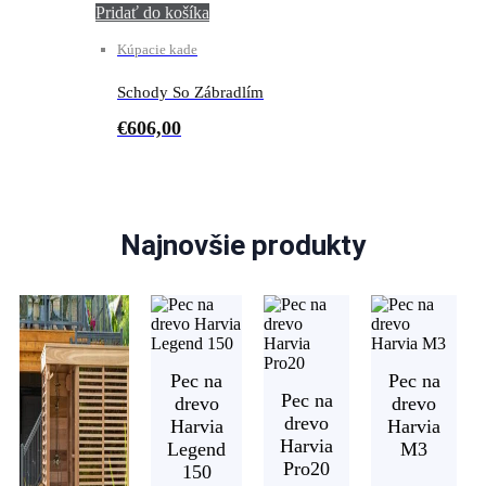
Pridať do košíka
Kúpacie kade
Schody So Zábradlím
€
606,00
Najnovšie produkty
Pec na
Pec na
Pec na
drevo
drevo
drevo
Harvia
Harvia
Harvia
Legend
M3
Pro20
150