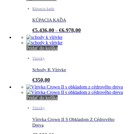
product
Kúpacie kade
has
multiple
variants.
KÚPACIA KAĎA
The
€
5.436,00
€
6.978,00
–
options
may
be
chosen
Pridať do košíka
on
the
Vírivky
product
page
Schody K Vírivke
€
350,00
Pridať do košíka
Vírivky
Vírivka Crown II S Obkladom Z Cédrového
Dreva