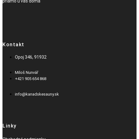
priamo u vás doma
Kontakt
Opoj 346, 91932
Miloš Nunvář
+421 905 654 868​
info@kanadskesauny.sk
Linky