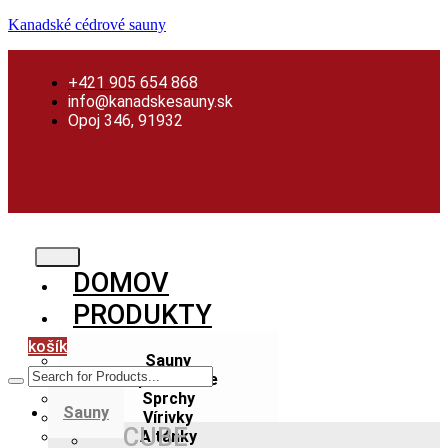
Preskočiť
Skip
Preskočiť
Kanadské cédrové sauny
na
to
na
obsah
content
obsah
+421 905 654 868
info@kanadskesauny.sk
Opoj 346, 91932
DOMOV
PRODUKTY
košík
Sauny
Kúpacie kade
Sprchy
Menu
Sauny
Vírivky
CUBE
Altánky