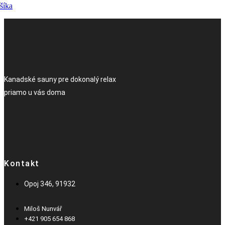
šíka
Kanadské sauny pre dokonalý relax
priamo u vás doma
Kontakt
Opoj 346, 91932
Miloš Nunvář
+421 905 654 868​