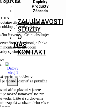
á Sprcha
Doplnky
Produkty
Záhrada
RCHA
ZAUJÍMAVOSTI
ebotajú vtáky, slnko zapadá za
ho obklopujú zvuky mesta!
SLUŽBY
kého červeného Cédra obsahuje:
O
erveného Cédra, ktorá je ľahko
NÁS
tným montážnym návodom
KONTAKT
pásky s nehrdzavejúcim
ica
a
vá sprcha sa dodáva v
ú je možné zostaviť za približne
X
ovaní alebo plávaní v jazere
u je možné inštalovať iba pre
lú vodu. Užite si sprchovanie
lnko zapadá za obzor alebo vás v
é mesto.