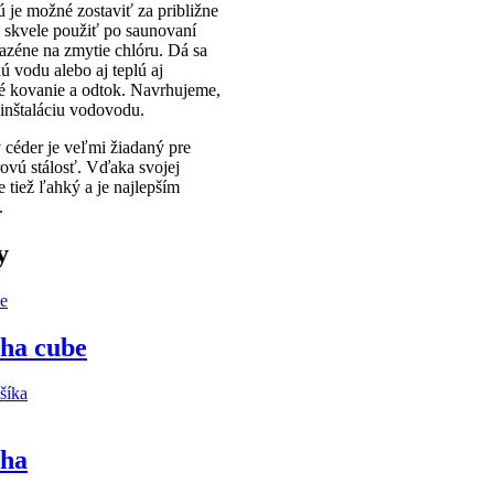
ú je možné zostaviť za približne
 skvele použiť po saunovaní
bazéne na zmytie chlóru. Dá sa
ú vodu alebo aj teplú aj
é kovanie a odtok. Navrhujeme,
o inštaláciu vodovodu.
céder je veľmi žiadaný pre
arovú stálosť. Vďaka svojej
e tiež ľahký a je najlepším
.
y
cha cube
šíka
cha