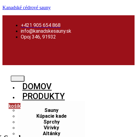
Preskočiť
Skip
Preskočiť
Kanadské cédrové sauny
na
to
na
obsah
content
obsah
+421 905 654 868
info@kanadskesauny.sk
Opoj 346, 91932
DOMOV
PRODUKTY
košík
Sauny
Kúpacie kade
Sprchy
Vírivky
Altánky